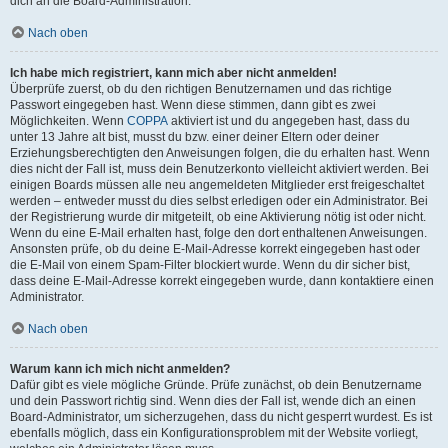
dich an die Board-Administration.
Nach oben
Ich habe mich registriert, kann mich aber nicht anmelden!
Überprüfe zuerst, ob du den richtigen Benutzernamen und das richtige
Passwort eingegeben hast. Wenn diese stimmen, dann gibt es zwei
Möglichkeiten. Wenn
COPPA
aktiviert ist und du angegeben hast, dass du
unter 13 Jahre alt bist, musst du bzw. einer deiner Eltern oder deiner
Erziehungsberechtigten den Anweisungen folgen, die du erhalten hast. Wenn
dies nicht der Fall ist, muss dein Benutzerkonto vielleicht aktiviert werden. Bei
einigen Boards müssen alle neu angemeldeten Mitglieder erst freigeschaltet
werden – entweder musst du dies selbst erledigen oder ein Administrator. Bei
der Registrierung wurde dir mitgeteilt, ob eine Aktivierung nötig ist oder nicht.
Wenn du eine E-Mail erhalten hast, folge den dort enthaltenen Anweisungen.
Ansonsten prüfe, ob du deine E-Mail-Adresse korrekt eingegeben hast oder
die E-Mail von einem Spam-Filter blockiert wurde. Wenn du dir sicher bist,
dass deine E-Mail-Adresse korrekt eingegeben wurde, dann kontaktiere einen
Administrator.
Nach oben
Warum kann ich mich nicht anmelden?
Dafür gibt es viele mögliche Gründe. Prüfe zunächst, ob dein Benutzername
und dein Passwort richtig sind. Wenn dies der Fall ist, wende dich an einen
Board-Administrator, um sicherzugehen, dass du nicht gesperrt wurdest. Es ist
ebenfalls möglich, dass ein Konfigurationsproblem mit der Website vorliegt,