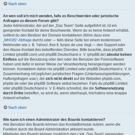
Nach oben
An wen soll ich mich wenden, falls es Beschwerden oder juristische
Anfragen zu diesem Forum gibt?
Jeder Administrator, der auf der „Das Team“-Seite aufgeführt ist, ist ein
geeigneter Kontakt für deine Beschwerde. Wenn du so keine Antwort erhältst,
solltest du den Besitzer der Domain kontaktieren (führe dazu eine
„WHOIS“-Abfrage
durch) oder — falls diese Seite bei einem kostenlosen
Webhoster wie z. B. Yahoo!, free.fr, funpic.de usw. liegt — den Support oder
den Abuse-Kontakt des betreffenden Dienstes. Bitte beachte, dass phpBB
Limited (phpBB.com) und phpBB Deutschland e. V. (phpBB.de)
absolut keinen
Einfluss
auf die Benutzung oder den oder die Benutzer der Forensoftware
haben und dafür in keiner Weise zur Verantwortung herangezogen werden
können. Kontaktiere daher nie phpBB Limited oder phpBB Deutschland e. V. in
Zusammenhang mit jeglichen juristischen Fragen (Unterlassungserklärungen,
Haftungsfragen usw.), die
sich nicht direkt
auf die Websiten phpbb.com,
phpbb.de oder die phpBB-Software selbst beziehen. Falls du phpBB Limited
oder phpBB Deutschland e. V. E-Mails schreibst, die die
Softwarenutzung
durch Dritte
betreffen, so wirst du, wenn überhaupt, höchstens eine knappe
Antwort erhalten.
Nach oben
Wie kann ich einen Administrator des Boards kontaktieren?
Alle Benutzer des Boards können das Kontaktformular nutzen, wenn die
Funktion durch die Board-Administration aktiviert wurde.
Mitglieder des Boards können zusätzlich den Link „Das Team“ verwenden.