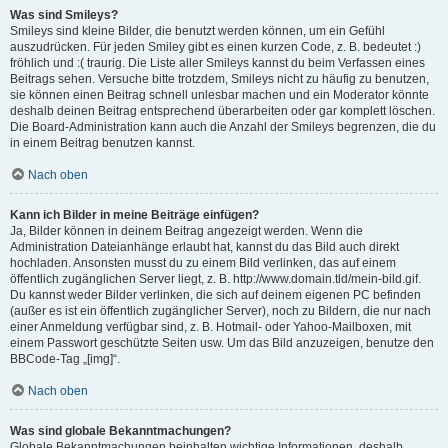
Was sind Smileys?
Smileys sind kleine Bilder, die benutzt werden können, um ein Gefühl
auszudrücken. Für jeden Smiley gibt es einen kurzen Code, z. B. bedeutet :)
fröhlich und :( traurig. Die Liste aller Smileys kannst du beim Verfassen eines
Beitrags sehen. Versuche bitte trotzdem, Smileys nicht zu häufig zu benutzen,
sie können einen Beitrag schnell unlesbar machen und ein Moderator könnte
deshalb deinen Beitrag entsprechend überarbeiten oder gar komplett löschen.
Die Board-Administration kann auch die Anzahl der Smileys begrenzen, die du
in einem Beitrag benutzen kannst.
Nach oben
Kann ich Bilder in meine Beiträge einfügen?
Ja, Bilder können in deinem Beitrag angezeigt werden. Wenn die
Administration Dateianhänge erlaubt hat, kannst du das Bild auch direkt
hochladen. Ansonsten musst du zu einem Bild verlinken, das auf einem
öffentlich zugänglichen Server liegt, z. B. http://www.domain.tld/mein-bild.gif.
Du kannst weder Bilder verlinken, die sich auf deinem eigenen PC befinden
(außer es ist ein öffentlich zugänglicher Server), noch zu Bildern, die nur nach
einer Anmeldung verfügbar sind, z. B. Hotmail- oder Yahoo-Mailboxen, mit
einem Passwort geschützte Seiten usw. Um das Bild anzuzeigen, benutze den
BBCode-Tag „[img]“.
Nach oben
Was sind globale Bekanntmachungen?
Globale Bekanntmachungen beinhalten wichtige Informationen, deshalb