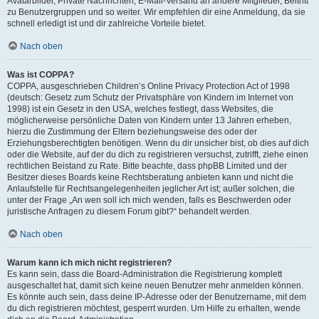
Avatarbilder, Private Nachrichten, E-Mail-Versand an andere Mitglieder, Beitritt
zu Benutzergruppen und so weiter. Wir empfehlen dir eine Anmeldung, da sie
schnell erledigt ist und dir zahlreiche Vorteile bietet.
Nach oben
Was ist COPPA?
COPPA, ausgeschrieben Children’s Online Privacy Protection Act of 1998
(deutsch: Gesetz zum Schutz der Privatsphäre von Kindern im Internet von
1998) ist ein Gesetz in den USA, welches festlegt, dass Websites, die
möglicherweise persönliche Daten von Kindern unter 13 Jahren erheben,
hierzu die Zustimmung der Eltern beziehungsweise des oder der
Erziehungsberechtigten benötigen. Wenn du dir unsicher bist, ob dies auf dich
oder die Website, auf der du dich zu registrieren versuchst, zutrifft, ziehe einen
rechtlichen Beistand zu Rate. Bitte beachte, dass phpBB Limited und der
Besitzer dieses Boards keine Rechtsberatung anbieten kann und nicht die
Anlaufstelle für Rechtsangelegenheiten jeglicher Art ist; außer solchen, die
unter der Frage „An wen soll ich mich wenden, falls es Beschwerden oder
juristische Anfragen zu diesem Forum gibt?“ behandelt werden.
Nach oben
Warum kann ich mich nicht registrieren?
Es kann sein, dass die Board-Administration die Registrierung komplett
ausgeschaltet hat, damit sich keine neuen Benutzer mehr anmelden können.
Es könnte auch sein, dass deine IP-Adresse oder der Benutzername, mit dem
du dich registrieren möchtest, gesperrt wurden. Um Hilfe zu erhalten, wende