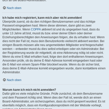
dich an die Board-Administration.
Nach oben
Ich habe mich registriert, kann mich aber nicht anmelden!
Überprüfe zuerst, ob du den richtigen Benutzernamen und das richtige
Passwort eingegeben hast. Wenn diese stimmen, dann gibt es zwei
Möglichkeiten. Wenn
COPPA
aktiviert ist und du angegeben hast, dass du
unter 13 Jahre alt bist, musst du bzw. einer deiner Eltern oder deiner
Erziehungsberechtigten den Anweisungen folgen, die du erhalten hast. Wenn
dies nicht der Fall ist, muss dein Benutzerkonto vielleicht aktiviert werden. Bei
einigen Boards müssen alle neu angemeldeten Mitglieder erst freigeschaltet
werden – entweder musst du dies selbst erledigen oder ein Administrator. Bei
der Registrierung wurde dir mitgeteilt, ob eine Aktivierung nötig ist oder nicht.
Wenn du eine E-Mail erhalten hast, folge den dort enthaltenen Anweisungen.
Ansonsten prüfe, ob du deine E-Mail-Adresse korrekt eingegeben hast oder
die E-Mail von einem Spam-Filter blockiert wurde. Wenn du dir sicher bist,
dass deine E-Mail-Adresse korrekt eingegeben wurde, dann kontaktiere einen
Administrator.
Nach oben
Warum kann ich mich nicht anmelden?
Dafür gibt es viele mögliche Gründe. Prüfe zunächst, ob dein Benutzername
und dein Passwort richtig sind. Wenn dies der Fall ist, wende dich an einen
Board-Administrator, um sicherzugehen, dass du nicht gesperrt wurdest. Es ist
ebenfalls möglich, dass ein Konfigurationsproblem mit der Website vorliegt,