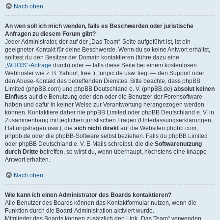
Nach oben
An wen soll ich mich wenden, falls es Beschwerden oder juristische
Anfragen zu diesem Forum gibt?
Jeder Administrator, der auf der „Das Team“-Seite aufgeführt ist, ist ein
geeigneter Kontakt für deine Beschwerde. Wenn du so keine Antwort erhältst,
solltest du den Besitzer der Domain kontaktieren (führe dazu eine
„WHOIS“-Abfrage
durch) oder — falls diese Seite bei einem kostenlosen
Webhoster wie z. B. Yahoo!, free.fr, funpic.de usw. liegt — den Support oder
den Abuse-Kontakt des betreffenden Dienstes. Bitte beachte, dass phpBB
Limited (phpBB.com) und phpBB Deutschland e. V. (phpBB.de)
absolut keinen
Einfluss
auf die Benutzung oder den oder die Benutzer der Forensoftware
haben und dafür in keiner Weise zur Verantwortung herangezogen werden
können. Kontaktiere daher nie phpBB Limited oder phpBB Deutschland e. V. in
Zusammenhang mit jeglichen juristischen Fragen (Unterlassungserklärungen,
Haftungsfragen usw.), die
sich nicht direkt
auf die Websiten phpbb.com,
phpbb.de oder die phpBB-Software selbst beziehen. Falls du phpBB Limited
oder phpBB Deutschland e. V. E-Mails schreibst, die die
Softwarenutzung
durch Dritte
betreffen, so wirst du, wenn überhaupt, höchstens eine knappe
Antwort erhalten.
Nach oben
Wie kann ich einen Administrator des Boards kontaktieren?
Alle Benutzer des Boards können das Kontaktformular nutzen, wenn die
Funktion durch die Board-Administration aktiviert wurde.
Mitglieder des Boards können zusätzlich den Link „Das Team“ verwenden.