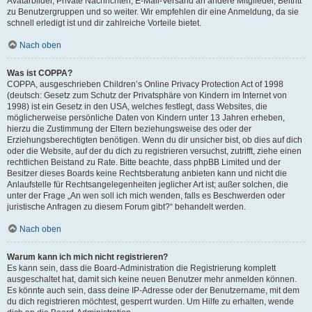
Avatarbilder, Private Nachrichten, E-Mail-Versand an andere Mitglieder, Beitritt
zu Benutzergruppen und so weiter. Wir empfehlen dir eine Anmeldung, da sie
schnell erledigt ist und dir zahlreiche Vorteile bietet.
Nach oben
Was ist COPPA?
COPPA, ausgeschrieben Children’s Online Privacy Protection Act of 1998
(deutsch: Gesetz zum Schutz der Privatsphäre von Kindern im Internet von
1998) ist ein Gesetz in den USA, welches festlegt, dass Websites, die
möglicherweise persönliche Daten von Kindern unter 13 Jahren erheben,
hierzu die Zustimmung der Eltern beziehungsweise des oder der
Erziehungsberechtigten benötigen. Wenn du dir unsicher bist, ob dies auf dich
oder die Website, auf der du dich zu registrieren versuchst, zutrifft, ziehe einen
rechtlichen Beistand zu Rate. Bitte beachte, dass phpBB Limited und der
Besitzer dieses Boards keine Rechtsberatung anbieten kann und nicht die
Anlaufstelle für Rechtsangelegenheiten jeglicher Art ist; außer solchen, die
unter der Frage „An wen soll ich mich wenden, falls es Beschwerden oder
juristische Anfragen zu diesem Forum gibt?“ behandelt werden.
Nach oben
Warum kann ich mich nicht registrieren?
Es kann sein, dass die Board-Administration die Registrierung komplett
ausgeschaltet hat, damit sich keine neuen Benutzer mehr anmelden können.
Es könnte auch sein, dass deine IP-Adresse oder der Benutzername, mit dem
du dich registrieren möchtest, gesperrt wurden. Um Hilfe zu erhalten, wende