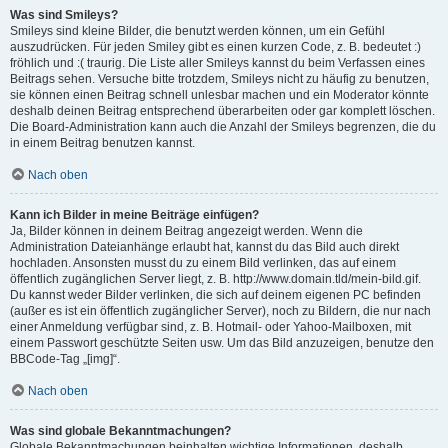
Was sind Smileys?
Smileys sind kleine Bilder, die benutzt werden können, um ein Gefühl
auszudrücken. Für jeden Smiley gibt es einen kurzen Code, z. B. bedeutet :)
fröhlich und :( traurig. Die Liste aller Smileys kannst du beim Verfassen eines
Beitrags sehen. Versuche bitte trotzdem, Smileys nicht zu häufig zu benutzen,
sie können einen Beitrag schnell unlesbar machen und ein Moderator könnte
deshalb deinen Beitrag entsprechend überarbeiten oder gar komplett löschen.
Die Board-Administration kann auch die Anzahl der Smileys begrenzen, die du
in einem Beitrag benutzen kannst.
Nach oben
Kann ich Bilder in meine Beiträge einfügen?
Ja, Bilder können in deinem Beitrag angezeigt werden. Wenn die
Administration Dateianhänge erlaubt hat, kannst du das Bild auch direkt
hochladen. Ansonsten musst du zu einem Bild verlinken, das auf einem
öffentlich zugänglichen Server liegt, z. B. http://www.domain.tld/mein-bild.gif.
Du kannst weder Bilder verlinken, die sich auf deinem eigenen PC befinden
(außer es ist ein öffentlich zugänglicher Server), noch zu Bildern, die nur nach
einer Anmeldung verfügbar sind, z. B. Hotmail- oder Yahoo-Mailboxen, mit
einem Passwort geschützte Seiten usw. Um das Bild anzuzeigen, benutze den
BBCode-Tag „[img]“.
Nach oben
Was sind globale Bekanntmachungen?
Globale Bekanntmachungen beinhalten wichtige Informationen, deshalb