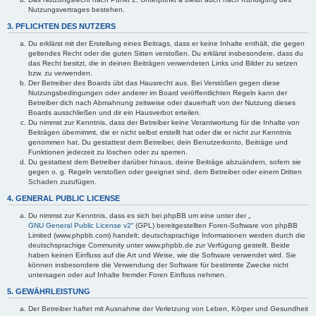
Nutzungsvertrages bestehen.
3. PFLICHTEN DES NUTZERS
Du erklärst mit der Erstellung eines Beitrags, dass er keine Inhalte enthält, die gegen
geltendes Recht oder die guten Sitten verstoßen. Du erklärst insbesondere, dass du
das Recht besitzt, die in deinen Beiträgen verwendeten Links und Bilder zu setzen
bzw. zu verwenden.
Der Betreiber des Boards übt das Hausrecht aus. Bei Verstößen gegen diese
Nutzungsbedingungen oder anderer im Board veröffentlichten Regeln kann der
Betreiber dich nach Abmahnung zeitweise oder dauerhaft von der Nutzung dieses
Boards ausschließen und dir ein Hausverbot erteilen.
Du nimmst zur Kenntnis, dass der Betreiber keine Verantwortung für die Inhalte von
Beiträgen übernimmt, die er nicht selbst erstellt hat oder die er nicht zur Kenntnis
genommen hat. Du gestattest dem Betreiber, dein Benutzerkonto, Beiträge und
Funktionen jederzeit zu löschen oder zu sperren.
Du gestattest dem Betreiber darüber hinaus, deine Beiträge abzuändern, sofern sie
gegen o. g. Regeln verstoßen oder geeignet sind, dem Betreiber oder einem Dritten
Schaden zuzufügen.
4. GENERAL PUBLIC LICENSE
Du nimmst zur Kenntnis, dass es sich bei phpBB um eine unter der „
GNU General Public License v2
“ (GPL) bereitgestellten Foren-Software von phpBB
Limited (www.phpbb.com) handelt; deutschsprachige Informationen werden durch die
deutschsprachige Community unter www.phpbb.de zur Verfügung gestellt. Beide
haben keinen Einfluss auf die Art und Weise, wie die Software verwendet wird. Sie
können insbesondere die Verwendung der Software für bestimmte Zwecke nicht
untersagen oder auf Inhalte fremder Foren Einfluss nehmen.
5. GEWÄHRLEISTUNG
Der Betreiber haftet mit Ausnahme der Verletzung von Leben, Körper und Gesundheit