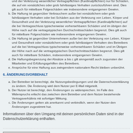
und der Verletzung wesentlicher Vertragspflichten (Kardinalpflichten) nur für Schäden,
die auf ein vorsätzliches oder grob fahrlässiges Verhalten zurückzuführen sind. Dies
gilt auch für mittelbare Folgeschäden wie insbesondere entgangenen Gewinn.
Die Haftung ist gegenüber Verbrauchern außer bei vorsätzlichem oder grob
fahrlässigem Verhalten oder bei Schäden aus der Verletzung von Leben, Körper und
Gesundheit und der Verletzung wesentlicher Vertragspflichten (Kardinalpflichten) auf
die bei Vertragsschluss typischerweise vorhersehbaren Schäden und im übrigen der
Höhe nach auf die vertragstypischen Durchschnittsschäden begrenzt. Dies gilt auch
für mittelbare Folgeschäden wie insbesondere entgangenen Gewinn.
Die Haftung ist gegenüber Unternehmern außer bei der Verletzung von Leben, Körper
und Gesundheit oder vorsätzlichem oder grob fahrlässigem Verhalten des Betreibers
auf die bei Vertragsschluss typischerweise vorhersehbaren Schäden und im Übrigen
der Höhe nach auf die vertragstypischen Durchschnittsschäden begrenzt. Dies gilt
auch für mittelbare Schäden, insbesondere entgangenen Gewinn.
Die Haftungsbegrenzung der Absätze a bis c gilt sinngemäß auch zugunsten der
Mitarbeiter und Erfüllungsgehilfen des Betreibers.
Ansprüche für eine Haftung aus zwingendem nationalem Recht bleiben unberührt.
6. ÄNDERUNGSVORBEHALT
Der Betreiber ist berechtigt, die Nutzungsbedingungen und die Datenschutzerklärung
zu ändern. Die Änderung wird dem Nutzer per E-Mail mitgeteilt.
Der Nutzer ist berechtigt, den Änderungen zu widersprechen. Im Falle des
Widerspruchs erlischt das zwischen dem Betreiber und dem Nutzer bestehende
Vertragsverhältnis mit sofortiger Wirkung.
Die Änderungen gelten als anerkannt und verbindlich, wenn der Nutzer den
Änderungen zugestimmt hat.
Informationen über den Umgang mit deinen persönlichen Daten sind in der
Datenschutzerklärung enthalten.