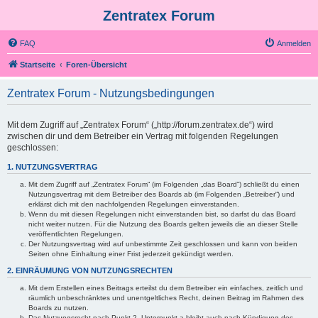
Zentratex Forum
FAQ
Anmelden
Startseite
Foren-Übersicht
Zentratex Forum - Nutzungsbedingungen
Mit dem Zugriff auf „Zentratex Forum“ („http://forum.zentratex.de“) wird
zwischen dir und dem Betreiber ein Vertrag mit folgenden Regelungen
geschlossen:
1. NUTZUNGSVERTRAG
Mit dem Zugriff auf „Zentratex Forum“ (im Folgenden „das Board“) schließt du einen
Nutzungsvertrag mit dem Betreiber des Boards ab (im Folgenden „Betreiber“) und
erklärst dich mit den nachfolgenden Regelungen einverstanden.
Wenn du mit diesen Regelungen nicht einverstanden bist, so darfst du das Board
nicht weiter nutzen. Für die Nutzung des Boards gelten jeweils die an dieser Stelle
veröffentlichten Regelungen.
Der Nutzungsvertrag wird auf unbestimmte Zeit geschlossen und kann von beiden
Seiten ohne Einhaltung einer Frist jederzeit gekündigt werden.
2. EINRÄUMUNG VON NUTZUNGSRECHTEN
Mit dem Erstellen eines Beitrags erteilst du dem Betreiber ein einfaches, zeitlich und
räumlich unbeschränktes und unentgeltliches Recht, deinen Beitrag im Rahmen des
Boards zu nutzen.
Das Nutzungsrecht nach Punkt 2, Unterpunkt a bleibt auch nach Kündigung des