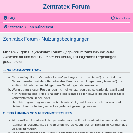
Zentratex Forum
FAQ
Anmelden
Startseite
Foren-Übersicht
Zentratex Forum - Nutzungsbedingungen
Mit dem Zugriff auf „Zentratex Forum“ („http://forum.zentratex.de“) wird
zwischen dir und dem Betreiber ein Vertrag mit folgenden Regelungen
geschlossen:
1. NUTZUNGSVERTRAG
Mit dem Zugriff auf „Zentratex Forum“ (im Folgenden „das Board“) schließt du einen
Nutzungsvertrag mit dem Betreiber des Boards ab (im Folgenden „Betreiber“) und
erklärst dich mit den nachfolgenden Regelungen einverstanden.
Wenn du mit diesen Regelungen nicht einverstanden bist, so darfst du das Board
nicht weiter nutzen. Für die Nutzung des Boards gelten jeweils die an dieser Stelle
veröffentlichten Regelungen.
Der Nutzungsvertrag wird auf unbestimmte Zeit geschlossen und kann von beiden
Seiten ohne Einhaltung einer Frist jederzeit gekündigt werden.
2. EINRÄUMUNG VON NUTZUNGSRECHTEN
Mit dem Erstellen eines Beitrags erteilst du dem Betreiber ein einfaches, zeitlich und
räumlich unbeschränktes und unentgeltliches Recht, deinen Beitrag im Rahmen des
Boards zu nutzen.
Das Nutzungsrecht nach Punkt 2, Unterpunkt a bleibt auch nach Kündigung des