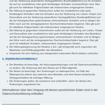
und der Verletzung wesentlicher Vertragspflichten (Kardinalpflichten) nur für Schäden,
die auf ein vorsätzliches oder grob fahrlässiges Verhalten zurückzuführen sind. Dies
gilt auch für mittelbare Folgeschäden wie insbesondere entgangenen Gewinn.
Die Haftung ist gegenüber Verbrauchern außer bei vorsätzlichem oder grob
fahrlässigem Verhalten oder bei Schäden aus der Verletzung von Leben, Körper und
Gesundheit und der Verletzung wesentlicher Vertragspflichten (Kardinalpflichten) auf
die bei Vertragsschluss typischerweise vorhersehbaren Schäden und im übrigen der
Höhe nach auf die vertragstypischen Durchschnittsschäden begrenzt. Dies gilt auch
für mittelbare Folgeschäden wie insbesondere entgangenen Gewinn.
Die Haftung ist gegenüber Unternehmern außer bei der Verletzung von Leben, Körper
und Gesundheit oder vorsätzlichem oder grob fahrlässigem Verhalten des Betreibers
auf die bei Vertragsschluss typischerweise vorhersehbaren Schäden und im Übrigen
der Höhe nach auf die vertragstypischen Durchschnittsschäden begrenzt. Dies gilt
auch für mittelbare Schäden, insbesondere entgangenen Gewinn.
Die Haftungsbegrenzung der Absätze a bis c gilt sinngemäß auch zugunsten der
Mitarbeiter und Erfüllungsgehilfen des Betreibers.
Ansprüche für eine Haftung aus zwingendem nationalem Recht bleiben unberührt.
6. ÄNDERUNGSVORBEHALT
Der Betreiber ist berechtigt, die Nutzungsbedingungen und die Datenschutzerklärung
zu ändern. Die Änderung wird dem Nutzer per E-Mail mitgeteilt.
Der Nutzer ist berechtigt, den Änderungen zu widersprechen. Im Falle des
Widerspruchs erlischt das zwischen dem Betreiber und dem Nutzer bestehende
Vertragsverhältnis mit sofortiger Wirkung.
Die Änderungen gelten als anerkannt und verbindlich, wenn der Nutzer den
Änderungen zugestimmt hat.
Informationen über den Umgang mit deinen persönlichen Daten sind in der
Datenschutzerklärung enthalten.