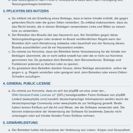
Nutzungsvertrages bestehen.
3. PFLICHTEN DES NUTZERS
Du erklärst mit der Erstellung eines Beitrags, dass er keine Inhalte enthält, die gegen
geltendes Recht oder die guten Sitten verstoßen. Du erklärst insbesondere, dass du
das Recht besitzt, die in deinen Beiträgen verwendeten Links und Bilder zu setzen
bzw. zu verwenden.
Der Betreiber des Boards übt das Hausrecht aus. Bei Verstößen gegen diese
Nutzungsbedingungen oder anderer im Board veröffentlichten Regeln kann der
Betreiber dich nach Abmahnung zeitweise oder dauerhaft von der Nutzung dieses
Boards ausschließen und dir ein Hausverbot erteilen.
Du nimmst zur Kenntnis, dass der Betreiber keine Verantwortung für die Inhalte von
Beiträgen übernimmt, die er nicht selbst erstellt hat oder die er nicht zur Kenntnis
genommen hat. Du gestattest dem Betreiber, dein Benutzerkonto, Beiträge und
Funktionen jederzeit zu löschen oder zu sperren.
Du gestattest dem Betreiber darüber hinaus, deine Beiträge abzuändern, sofern sie
gegen o. g. Regeln verstoßen oder geeignet sind, dem Betreiber oder einem Dritten
Schaden zuzufügen.
4. GENERAL PUBLIC LICENSE
Du nimmst zur Kenntnis, dass es sich bei phpBB um eine unter der „
GNU General Public License v2
“ (GPL) bereitgestellten Foren-Software von phpBB
Limited (www.phpbb.com) handelt; deutschsprachige Informationen werden durch die
deutschsprachige Community unter www.phpbb.de zur Verfügung gestellt. Beide
haben keinen Einfluss auf die Art und Weise, wie die Software verwendet wird. Sie
können insbesondere die Verwendung der Software für bestimmte Zwecke nicht
untersagen oder auf Inhalte fremder Foren Einfluss nehmen.
5. GEWÄHRLEISTUNG
Der Betreiber haftet mit Ausnahme der Verletzung von Leben, Körper und Gesundheit