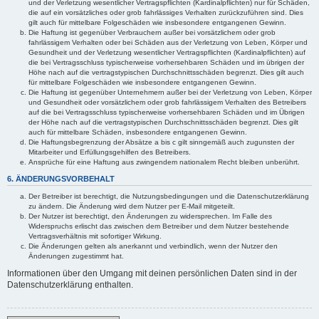
und der Verletzung wesentlicher Vertragspflichten (Kardinalpflichten) nur für Schäden,
die auf ein vorsätzliches oder grob fahrlässiges Verhalten zurückzuführen sind. Dies
gilt auch für mittelbare Folgeschäden wie insbesondere entgangenen Gewinn.
Die Haftung ist gegenüber Verbrauchern außer bei vorsätzlichem oder grob
fahrlässigem Verhalten oder bei Schäden aus der Verletzung von Leben, Körper und
Gesundheit und der Verletzung wesentlicher Vertragspflichten (Kardinalpflichten) auf
die bei Vertragsschluss typischerweise vorhersehbaren Schäden und im übrigen der
Höhe nach auf die vertragstypischen Durchschnittsschäden begrenzt. Dies gilt auch
für mittelbare Folgeschäden wie insbesondere entgangenen Gewinn.
Die Haftung ist gegenüber Unternehmern außer bei der Verletzung von Leben, Körper
und Gesundheit oder vorsätzlichem oder grob fahrlässigem Verhalten des Betreibers
auf die bei Vertragsschluss typischerweise vorhersehbaren Schäden und im Übrigen
der Höhe nach auf die vertragstypischen Durchschnittsschäden begrenzt. Dies gilt
auch für mittelbare Schäden, insbesondere entgangenen Gewinn.
Die Haftungsbegrenzung der Absätze a bis c gilt sinngemäß auch zugunsten der
Mitarbeiter und Erfüllungsgehilfen des Betreibers.
Ansprüche für eine Haftung aus zwingendem nationalem Recht bleiben unberührt.
6. ÄNDERUNGSVORBEHALT
Der Betreiber ist berechtigt, die Nutzungsbedingungen und die Datenschutzerklärung
zu ändern. Die Änderung wird dem Nutzer per E-Mail mitgeteilt.
Der Nutzer ist berechtigt, den Änderungen zu widersprechen. Im Falle des
Widerspruchs erlischt das zwischen dem Betreiber und dem Nutzer bestehende
Vertragsverhältnis mit sofortiger Wirkung.
Die Änderungen gelten als anerkannt und verbindlich, wenn der Nutzer den
Änderungen zugestimmt hat.
Informationen über den Umgang mit deinen persönlichen Daten sind in der
Datenschutzerklärung enthalten.