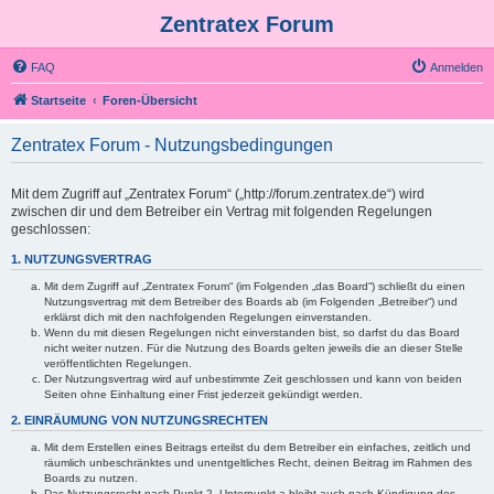
Zentratex Forum
FAQ
Anmelden
Startseite
Foren-Übersicht
Zentratex Forum - Nutzungsbedingungen
Mit dem Zugriff auf „Zentratex Forum“ („http://forum.zentratex.de“) wird
zwischen dir und dem Betreiber ein Vertrag mit folgenden Regelungen
geschlossen:
1. NUTZUNGSVERTRAG
Mit dem Zugriff auf „Zentratex Forum“ (im Folgenden „das Board“) schließt du einen
Nutzungsvertrag mit dem Betreiber des Boards ab (im Folgenden „Betreiber“) und
erklärst dich mit den nachfolgenden Regelungen einverstanden.
Wenn du mit diesen Regelungen nicht einverstanden bist, so darfst du das Board
nicht weiter nutzen. Für die Nutzung des Boards gelten jeweils die an dieser Stelle
veröffentlichten Regelungen.
Der Nutzungsvertrag wird auf unbestimmte Zeit geschlossen und kann von beiden
Seiten ohne Einhaltung einer Frist jederzeit gekündigt werden.
2. EINRÄUMUNG VON NUTZUNGSRECHTEN
Mit dem Erstellen eines Beitrags erteilst du dem Betreiber ein einfaches, zeitlich und
räumlich unbeschränktes und unentgeltliches Recht, deinen Beitrag im Rahmen des
Boards zu nutzen.
Das Nutzungsrecht nach Punkt 2, Unterpunkt a bleibt auch nach Kündigung des