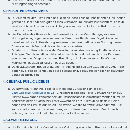
Nutzungsvertrages bestehen.
3. PFLICHTEN DES NUTZERS
Du erklärst mit der Erstellung eines Beitrags, dass er keine Inhalte enthält, die gegen
geltendes Recht oder die guten Sitten verstoßen. Du erklärst insbesondere, dass du
das Recht besitzt, die in deinen Beiträgen verwendeten Links und Bilder zu setzen
bzw. zu verwenden.
Der Betreiber des Boards übt das Hausrecht aus. Bei Verstößen gegen diese
Nutzungsbedingungen oder anderer im Board veröffentlichten Regeln kann der
Betreiber dich nach Abmahnung zeitweise oder dauerhaft von der Nutzung dieses
Boards ausschließen und dir ein Hausverbot erteilen.
Du nimmst zur Kenntnis, dass der Betreiber keine Verantwortung für die Inhalte von
Beiträgen übernimmt, die er nicht selbst erstellt hat oder die er nicht zur Kenntnis
genommen hat. Du gestattest dem Betreiber, dein Benutzerkonto, Beiträge und
Funktionen jederzeit zu löschen oder zu sperren.
Du gestattest dem Betreiber darüber hinaus, deine Beiträge abzuändern, sofern sie
gegen o. g. Regeln verstoßen oder geeignet sind, dem Betreiber oder einem Dritten
Schaden zuzufügen.
4. GENERAL PUBLIC LICENSE
Du nimmst zur Kenntnis, dass es sich bei phpBB um eine unter der „
GNU General Public License v2
“ (GPL) bereitgestellten Foren-Software von phpBB
Limited (www.phpbb.com) handelt; deutschsprachige Informationen werden durch die
deutschsprachige Community unter www.phpbb.de zur Verfügung gestellt. Beide
haben keinen Einfluss auf die Art und Weise, wie die Software verwendet wird. Sie
können insbesondere die Verwendung der Software für bestimmte Zwecke nicht
untersagen oder auf Inhalte fremder Foren Einfluss nehmen.
5. GEWÄHRLEISTUNG
Der Betreiber haftet mit Ausnahme der Verletzung von Leben, Körper und Gesundheit